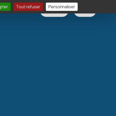
pter
Tout refuser
Personnaliser
élécharger
Contact
Devis