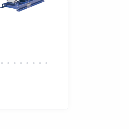
OEM
Série MDG
Pompes volumétriques