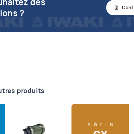
uhaitez des
Cont
ions ?
utres produits