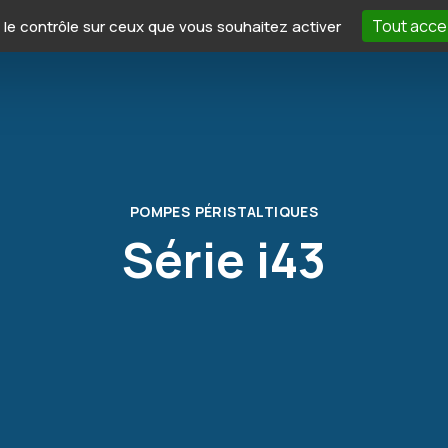
Tout acce
e le contrôle sur ceux que vous souhaitez activer
Applications
Iwaki France
Expertise
T
POMPES PÉRISTALTIQUES
Série i43