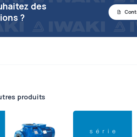
uhaitez des
Cont
ions ?
utres produits