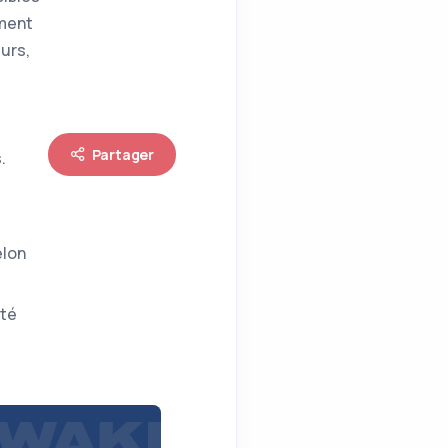
mment
urs,
Partager
.
elon
ité