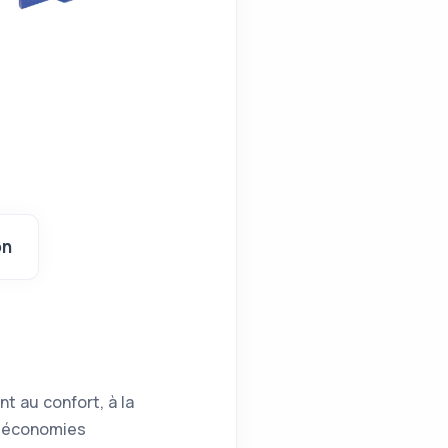
on
 au confort, à la
es économies