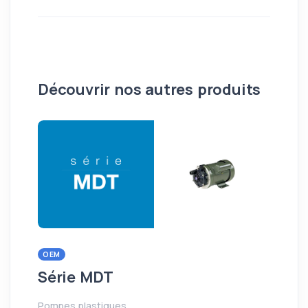
Découvrir nos autres produits
OEM
OE
Série MDT
Sé
Pompes plastiques
Pom