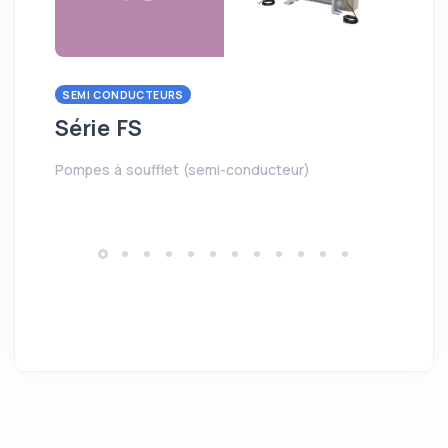
SEMI CONDUCTEURS
OE
Série FS
Sé
Pompes à soufflet (semi-conducteur)
Com