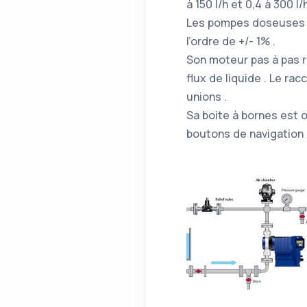
à 150 l/h et 0,4 à 300 l
Les pompes doseuses s
l’ordre de +/- 1% .
Son moteur pas à pas r
flux de liquide . Le ra
unions .
Sa boite à bornes est o
boutons de navigation 