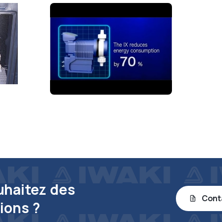
uhaitez des
Cont
ions ?