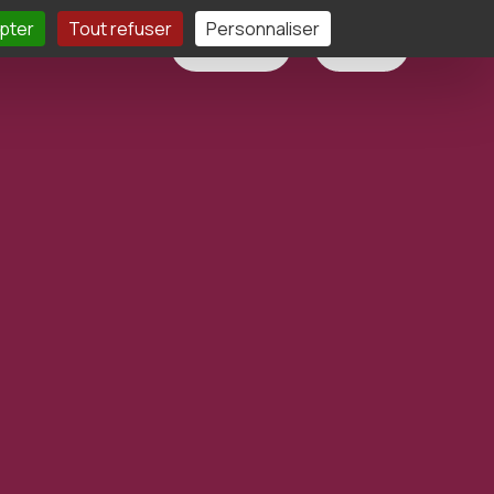
pter
Tout refuser
Personnaliser
élécharger
Contact
Devis