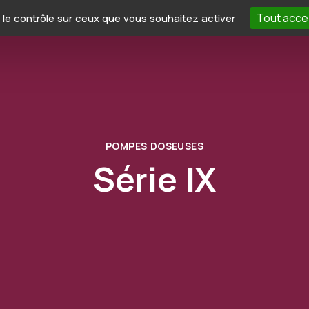
Tout acce
e le contrôle sur ceux que vous souhaitez activer
Applications
Iwaki France
Expertise
T
POMPES DOSEUSES
Série IX