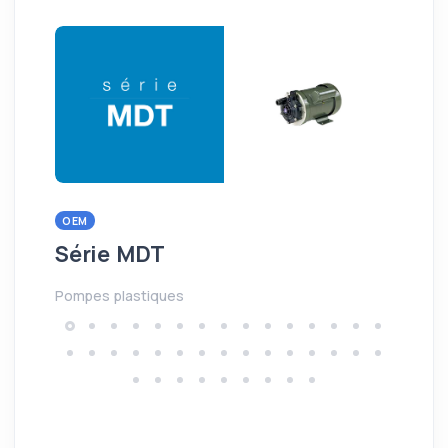
OEM
OE
Série MDT
Sé
Pompes plastiques
Pom