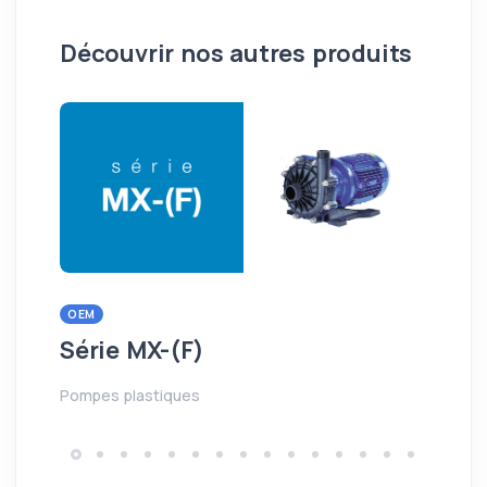
Découvrir nos autres produits
OEM
OE
Série MX-(F)
Sé
Pompes plastiques
Pom