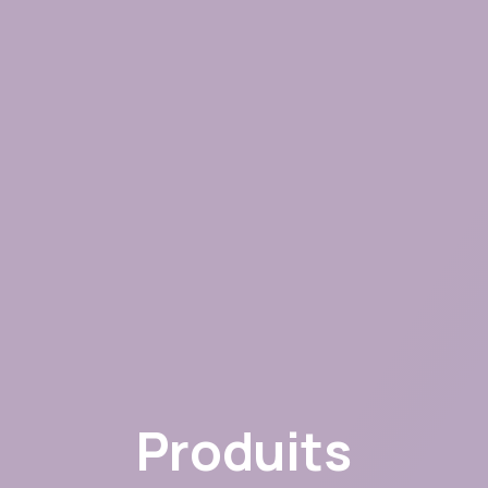
Produits